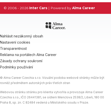
© 2006 - 2026
Inter Cars
| Powered by
Alma Career
Nahlásit nezákonný obsah
Nastavení cookies
Transparentnost
Reklama na portálech Alma Career
Zásady ochrany soukromí
Podmínky používání
© Alma Career Czechia s.r.o. Vizuální podoba webové stránky může být
rovněž předmětem autorských práv třetích stran
Webovou stránku stránku pro klienta vytvořila a provozuje Alma Career
Czechia s.r.o., IČO 26441381, se sídlem Menclova 2538/2, Libeň, 180 00
Praha 8, sp. zn. C 82484 vedená u Městského soudu v Praze.